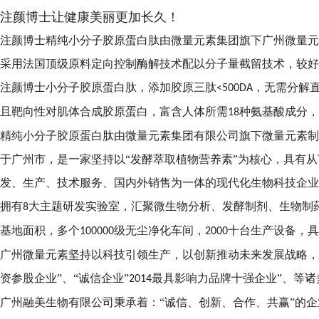
注颜博士让健康美丽更加长久！
注颜博士精纯小分子胶原蛋白
肽
由微量元素集团旗下广州微量元
采用法国顶级原料定向控制酶解技术配以分子量截留技术，较好
注颜博士小分子胶原蛋白肽，添加胶原三肽
，无需分解
<500DA
且靶向性对肌体合成胶原蛋白，富含人体所需
种氨基酸成分，
18
精纯小分子胶原蛋白肽由微量元素集团有限公司旗下微量元素制
于广州市，是一家坚持以“发酵萃取植物营养素”为核心，具有
发、生产、技术服务、国内外销售为一体的现代化生物科技企业
拥有
大主题研发实验室，汇聚微生物分析、发酵制剂、生物制
8
基地面积，多个
级无尘净化车间，
十台生产设备，具
100000
2000
广州微量元素坚持以科技引领生产，以创新推动未来发展战略，
资参股企业”、“诚信企业”
最具影响力品牌十强企业”、等诸
2014
广州融美生物有限公司秉承着：
“诚信、创新、合作、共赢”的